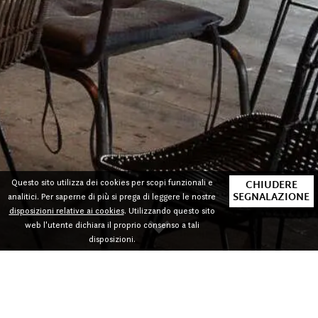
CHIUDERE
Questo sito utilizza dei cookies per scopi funzionali e
SEGNALAZIONE
analitici. Per saperne di più si prega di leggere le nostre
disposizioni relative ai cookies
. Utilizzando questo sito
keyboard_arrow_down
web l'utente dichiara il proprio consenso a tali
disposizioni.
Party Party!